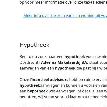
op voor meer informatie over onze
taxatie
diens
Meer info over taxeren van een woning bij Ad
Hypotheek
Bent u op zoek naar een
hypotheek
voor uw n
Dordrecht?
Advema Makelaardij B.V.
staat voo
aanvragen van een
hypotheek
die past bij uw p
Onze
financieel adviseurs
hebben ruime ervarin
hypotheek
aanvragen en kunnen u voorzien van 
een
hypotheek
wilt aanvragen, of dat u al een 
benutten, wij staan voor u klaar om u te begeleid