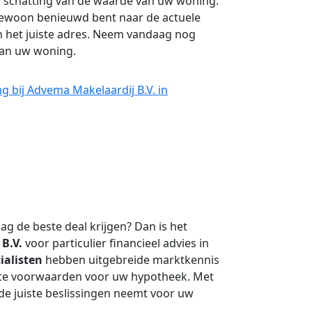
e schatting van de waarde van uw woning.
gewoon benieuwd bent naar de actuele
n het juiste adres. Neem vandaag nog
an uw woning.
 bij Advema Makelaardij B.V. in
ag de beste deal krijgen? Dan is het
 B.V.
voor particulier financieel advies in
ialisten
hebben uitgebreide marktkennis
este voorwaarden voor uw hypotheek. Met
de juiste beslissingen neemt voor uw