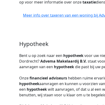
op voor meer informatie over onze
taxatie
diens
Meer info over taxeren van een woning bij Ad
Hypotheek
Bent u op zoek naar een
hypotheek
voor uw n
Dordrecht?
Advema Makelaardij B.V.
staat voo
aanvragen van een
hypotheek
die past bij uw p
Onze
financieel adviseurs
hebben ruime ervarin
hypotheek
aanvragen en kunnen u voorzien van 
een
hypotheek
wilt aanvragen, of dat u al een 
benutten, wij staan voor u klaar om u te begeleid