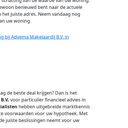
e schatting van de waarde van uw woning.
gewoon benieuwd bent naar de actuele
n het juiste adres. Neem vandaag nog
an uw woning.
 bij Advema Makelaardij B.V. in
ag de beste deal krijgen? Dan is het
 B.V.
voor particulier financieel advies in
ialisten
hebben uitgebreide marktkennis
este voorwaarden voor uw hypotheek. Met
de juiste beslissingen neemt voor uw